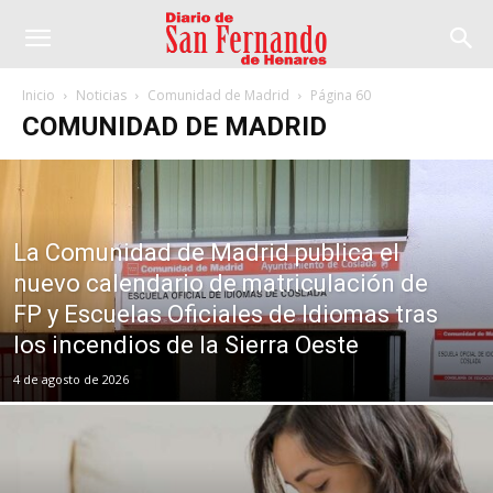
Inicio
Noticias
Comunidad de Madrid
Página 60
COMUNIDAD DE MADRID
La Comunidad de Madrid publica el
nuevo calendario de matriculación de
FP y Escuelas Oficiales de Idiomas tras
los incendios de la Sierra Oeste
4 de agosto de 2026