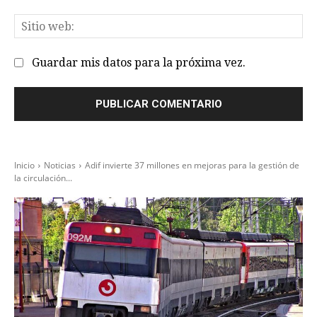
el
Sit
we
Guardar mis datos para la próxima vez.