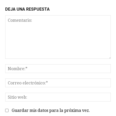
DEJA UNA RESPUESTA
Comentario:
No
Co
el
Sit
we
Guardar mis datos para la próxima vez.