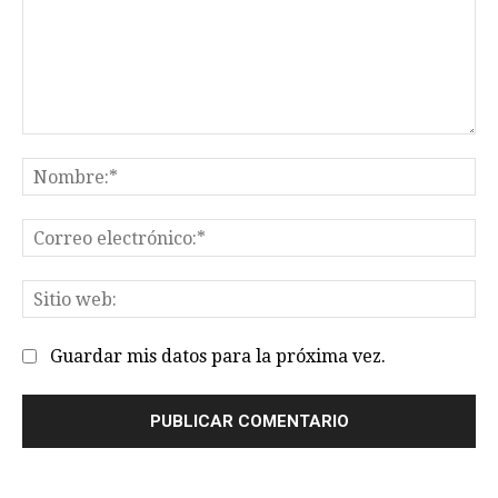
Comentario:
No
Co
el
Sit
we
Guardar mis datos para la próxima vez.