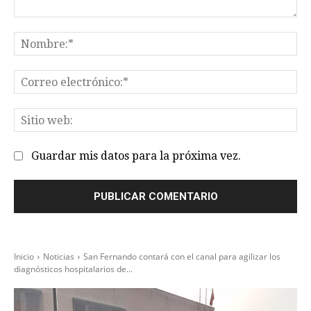
Comentario:
No
Co
el
Sit
we
Guardar mis datos para la próxima vez.