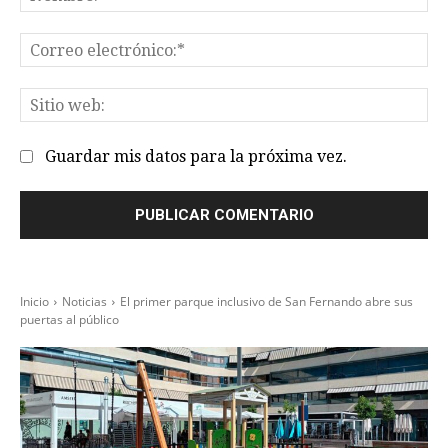
Co
el
Sit
we
Guardar mis datos para la próxima vez.