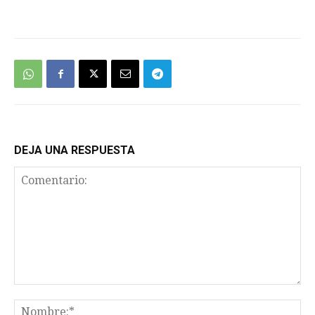
We're
by
SendX
DEJA UNA RESPUESTA
Comentario:
No