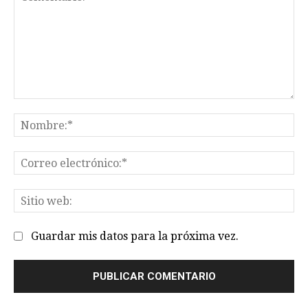
Comentario:
No
Co
el
Sit
we
Guardar mis datos para la próxima vez.