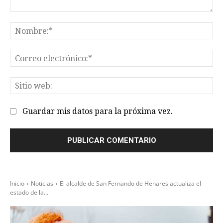
Comentario:
No
Co
el
Sit
we
Guardar mis datos para la próxima vez.