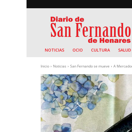
Diario
de
San
Fernando
NOTICIAS
OCIO
CULTURA
SALUD
Inicio
Noticias
San Fernando se mueve
A Mercadori