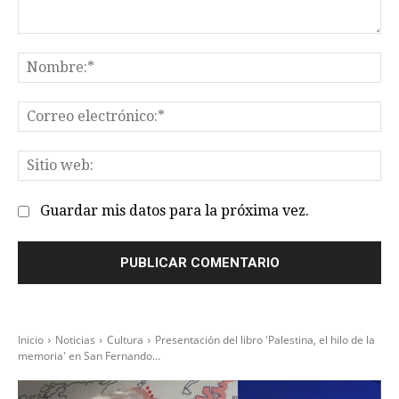
Comentario:
No
Co
el
Sit
we
Guardar mis datos para la próxima vez.